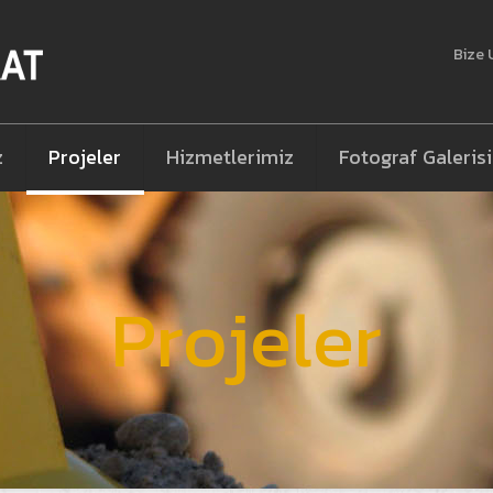
Bize 
z
Projeler
Hizmetlerimiz
Fotograf Galerisi
Projeler