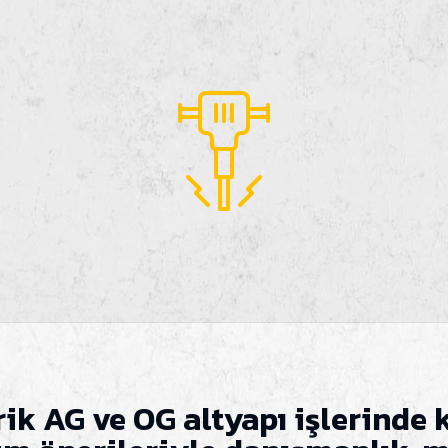
ktrik AG ve OG altyapı işlerind