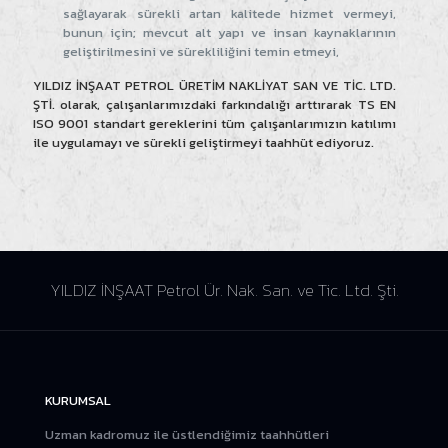
sağlayarak sürekli artan kalitede hizmet vermeyi,
bunun için; mevcut alt yapı ve insan kaynaklarının
geliştirilmesini ve sürekliliğini temin etmeyi,
YILDIZ İNŞAAT PETROL ÜRETİM NAKLİYAT SAN VE TİC. LTD.
ŞTİ. olarak, çalışanlarımızdaki farkındalığı arttırarak TS EN
ISO 9001 standart gereklerini tüm çalışanlarımızın katılımı
ile uygulamayı ve sürekli geliştirmeyi taahhüt ediyoruz.
YILDIZ İNŞAAT Petrol Ür. Nak. San. ve Tic. Ltd. Şti.
KURUMSAL
Uzman kadromuz ile üstlendiğimiz taahhütleri