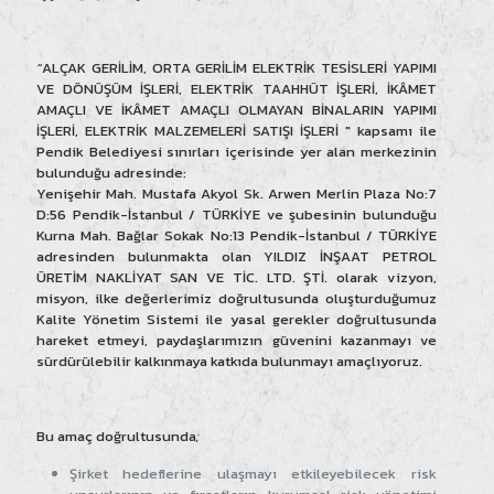
“
ALÇAK GERİLİM, ORTA GERİLİM ELEKTRİK TESİSLERİ YAPIMI
VE DÖNÜŞÜM İŞLERİ, ELEKTRİK TAAHHÜT İŞLERİ, İKÂMET
AMAÇLI VE İKÂMET AMAÇLI OLMAYAN BİNALARIN YAPIMI
İŞLERİ, ELEKTRİK MALZEMELERİ SATIŞI İŞLERİ " kapsamı ile
Pendik Belediyesi sınırları içerisinde yer alan merkezinin
bulunduğu adresinde:
Yenişehir Mah. Mustafa Akyol Sk. Arwen Merlin Plaza No:7
D:56 Pendik-İstanbul / TÜRKİYE ve şubesinin bulunduğu
Kurna Mah. Bağlar Sokak No:13 Pendik-İstanbul / TÜRKİYE
adresinden bulunmakta olan YILDIZ İNŞAAT PETROL
ÜRETİM NAKLİYAT SAN VE TİC. LTD. ŞTİ. olarak vizyon,
misyon, ilke değerlerimiz doğrultusunda oluşturduğumuz
Kalite Yönetim Sistemi ile yasal gerekler doğrultusunda
hareket etmeyi, paydaşlarımızın güvenini kazanmayı ve
sürdürülebilir kalkınmaya katkıda bulunmayı amaçlıyoruz.
Bu amaç doğrultusunda
;
Şirket hedeflerine ulaşmayı etkileyebilecek risk