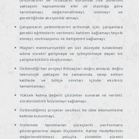
unsurlarının ve fırsatların kurumsal risk yönetimi
yaklaşımı kapsamında etki ve olasılığa göre
tanımlamayı, değerlendirmeyi, izlemeyi ve
gerektiğinde aksiyonlar almayı,
Çalışanların yetkinliklerini arttırmak için, çalışanlara
gerekli eğitimlerin verilmesi, katılımı sağlamayı teşvik
etmeyi, motivasyonu ve iletişimini sağlamayı,
Müşteri memnuniyetini en üst düzeyde tutabilmek
adına sürekli gelişmeye ve iyileştirmeye dayalı bir
çalışma kültürü oluşturmayı,
Üstlendiği her projeyi ihtiyaçları doğru anlayıp, doğru
teknolojik yaklaşım ile zamanında, talep edilen
kalitede ve bütçe sınırları içinde eksiksiz
tamamlamayı,
Yüksek katma değerli çözümler sunarak ve verimli,
sürdürülebilir büyümeyi sağlamayı,
Üstlendiğimiz projeler vesilesi ile ülke ekonomisine
katkıda bulunmayı,
Sistemde tanımlanan süreçlerin performans
göstergelerine dayalı ölçülebilir, Kalite Hedeflerinin
değerlendirilmesi yoluyla sistemin sürekli